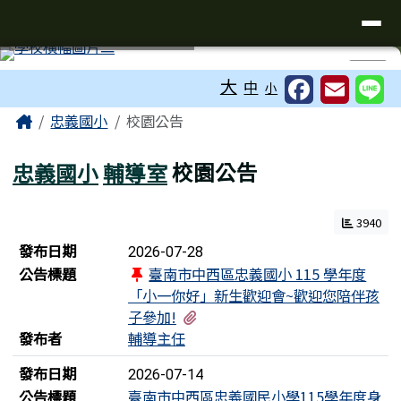
台南市忠義國小全球資訊網
導覽列
跳至主內容區
工具列
⏸
大
中
小
頁尾區域
主內容區域
Home
忠義國小
校園公告
忠義國小
輔導室
校園公告
3940
新聞列表
發布日期
2026-07-28
公告標題
臺南市中西區忠義國小 115 學年度
「小一你好」新生歡迎會~歡迎您陪伴孩
有1個附檔
子參加!
發布者
輔導主任
發布日期
2026-07-14
公告標題
臺南市中西區忠義國民小學115學年度身