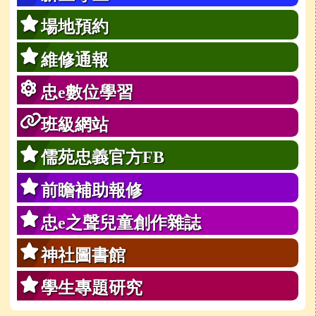
場地預約
維修通報
忠e數位學習
班級網站
儒苑忠義官方FB
前瞻補助報修
忠e之聲兒童創作雜誌
神社圖書館
學生專題研究