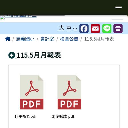
台南市忠義國小全球資訊網
導覽列
跳至主內容區
工具列
⏸
大
中
小
頁尾區域
主內容區域
Home
忠義國小
會計室
校園公告
115.5月月報表
回上頁
115.5月月報表
1) 平衡表.pdf
2) 餘絀表.pdf