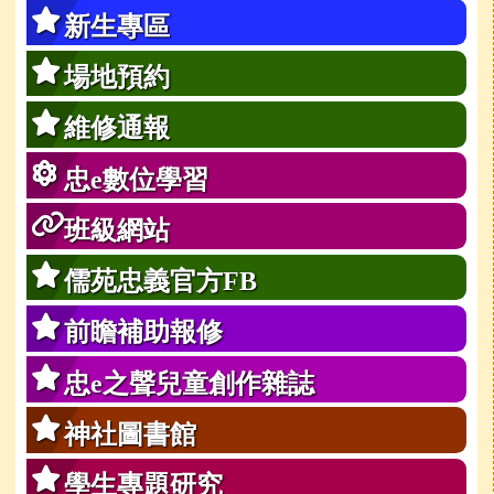
新生專區
場地預約
維修通報
忠e數位學習
班級網站
儒苑忠義官方FB
前瞻補助報修
忠e之聲兒童創作雜誌
神社圖書館
學生專題研究