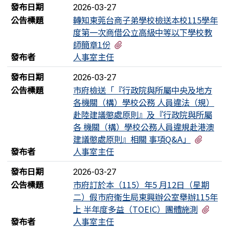
發布日期
2026-03-27
公告標題
轉知東莞台商子弟學校檢送本校115學年
度第一次商借公立高級中等以下學校教
有1個附檔
師簡章1份
發布者
人事室主任
發布日期
2026-03-27
公告標題
市府檢送「『行政院與所屬中央及地方
各機關（構）學校公務 人員違法（規）
赴陸建議懲處原則』及『行政院與所屬
各 機關（構）學校公務人員違規赴港澳
有3個
建議懲處原則』相關 事項Q&A」
發布者
人事室主任
發布日期
2026-03-27
公告標題
市府訂於本（115）年5 月12日（星期
二）假市府衛生局東興辦公室舉辦115年
有4
上 半年度多益（TOEIC）團體施測
發布者
人事室主任