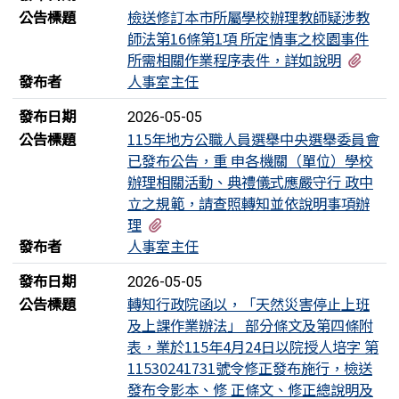
公告標題
檢送修訂本市所屬學校辦理教師疑涉教
師法第16條第1項 所定情事之校園事件
有2
所需相關作業程序表件，詳如說明
發布者
人事室主任
發布日期
2026-05-05
公告標題
115年地方公職人員選舉中央選舉委員會
已發布公告，重 申各機關（單位）學校
辦理相關活動、典禮儀式應嚴守行 政中
立之規範，請查照轉知並依說明事項辦
有2個附檔
理
發布者
人事室主任
發布日期
2026-05-05
公告標題
轉知行政院函以，「天然災害停止上班
及上課作業辦法」 部分條文及第四條附
表，業於115年4月24日以院授人培字 第
11530241731號令修正發布施行，檢送
發布令影本、修 正條文、修正總說明及