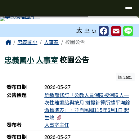
台南市忠義國小全球資訊網
導覽列
跳至主內容區
工具列
⏸
大
中
小
頁尾區域
主內容區域
Home
忠義國小
人事室
校園公告
忠義國小
人事室
校園公告
2601
新聞列表
發布日期
2026-05-27
公告標題
銓敘部修訂「公教人員保險被保險人一
次性離退給與按月 攤提計算所據平均餘
命標準表」，並自民國115年6月1日 起
有3個附檔
生效
發布者
人事室主任
發布日期
2026-05-27