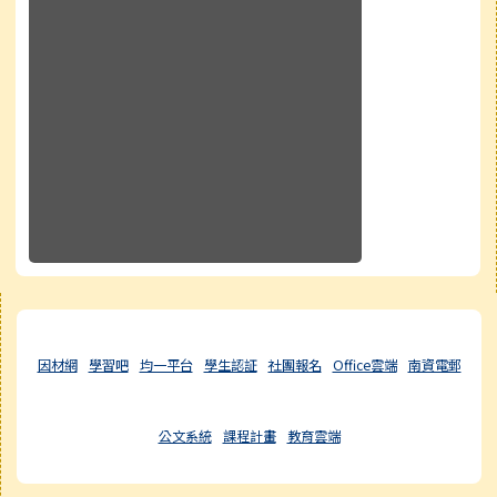
右邊區域內容
因材網
學習吧
均一平台
學生認証
社團報名
Office雲端
南資電郵
公文系統
課程計畫
教育雲端