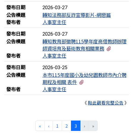
發布日期
2026-03-27
公告標題
轉知法務部反詐宣導影片-網戀篇
發布者
人事室主任
發布日期
2026-03-27
公告標題
轉知教育部徵聘115學年度商借教師辦理
有2個附
師資培育及藝術教育相關業務
發布者
人事室主任
發布日期
2026-03-25
公告標題
本市115年度國小及幼兒園教師市內介聘
有12個附檔
期程及相關 表件
發布者
人事室主任
《
點此觀看完整公告
》
第一頁
上一頁
(目前頁次)
«
‹
1
2
3
›
»