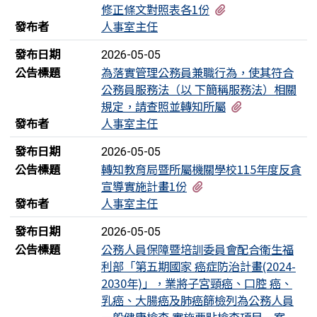
有1個附檔
修正條文對照表各1份
發布者
人事室主任
發布日期
2026-05-05
公告標題
為落實管理公務員兼職行為，使其符合
公務員服務法（以 下簡稱服務法）相關
有1個附檔
規定，請查照並轉知所屬
發布者
人事室主任
發布日期
2026-05-05
公告標題
轉知教育局暨所屬機關學校115年度反貪
有2個附檔
宣導實施計畫1份
發布者
人事室主任
發布日期
2026-05-05
公告標題
公務人員保障暨培訓委員會配合衛生福
利部「第五期國家 癌症防治計畫(2024-
2030年)」，業將子宮頸癌、口腔 癌、
乳癌、大腸癌及肺癌篩檢列為公務人員