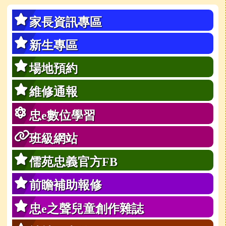
家長資訊專區
新生專區
場地預約
維修通報
忠e數位學習
班級網站
儒苑忠義官方FB
前瞻補助報修
忠e之聲兒童創作雜誌