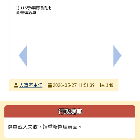
1) 115學年度特約托
育機構名單
上一筆：檢送「中華民國116年（西元2027年）政府
下一筆：
發布者
人事室主任
149
2026-05-27 11:51:39
發布日期
瀏覽次數
左邊區域內容
行政處室
選單載入失敗，請重新整理頁面。