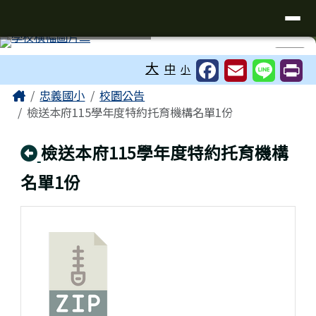
台南市忠義國小全球資訊網
導覽列
跳至主內容區
工具列
⏸
大
中
小
頁尾區域
主內容區域
Home
忠義國小
校園公告
檢送本府115學年度特約托育機構名單1份
回上頁
檢送本府115學年度特約托育機構
名單1份