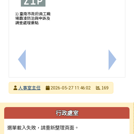
1) 臺南市政府員工職
場霸凌防治與申訴及
調查處理要點
上一筆：檢送本市所屬學校辦理教師疑涉教師法第16
下一筆：「
發布者
人事室主任
169
2026-05-27 11:46:02
發布日期
瀏覽次數
左邊區域內容
行政處室
選單載入失敗，請重新整理頁面。