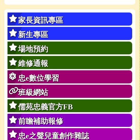
家長資訊專區
新生專區
場地預約
維修通報
忠e數位學習
班級網站
儒苑忠義官方FB
前瞻補助報修
忠e之聲兒童創作雜誌