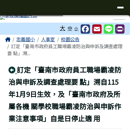
台南市忠義國小全球資訊網
導覽列
跳至主內容區
工具列
⏸
大
中
小
頁尾區域
主內容區域
Home
忠義國小
人事室
校園公告
訂定「臺南市政府員工職場霸凌防治與申訴及調查處理
要 點」溯...
回上頁
訂定「臺南市政府員工職場霸凌防
治與申訴及調查處理要 點」溯自115
年1月9日生效，及「臺南市政府及所
屬各機 關學校職場霸凌防治與申訴作
業注意事項」自是日停止適 用