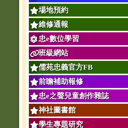
場地預約
維修通報
忠e數位學習
班級網站
儒苑忠義官方FB
前瞻補助報修
忠e之聲兒童創作雜誌
神社圖書館
學生專題研究