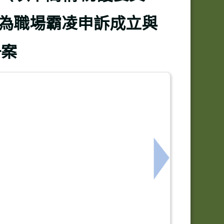
為職場霸凌申訴成立與
一案
立高級中等以下學校教師甄選作 業要點」（下稱教甄作業
下一筆：轉知勞