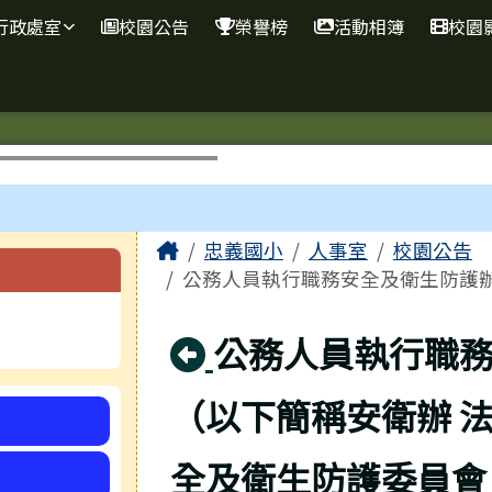
網
行政處室
校園公告
榮譽榜
活動相簿
校園
主內容區域
Home
忠義國小
人事室
校園公告
公務人員執行職務安全及衛生防護辦法
回上頁
公務人員執行職
（以下簡稱安衛辦 法
全及衛生防護委員會