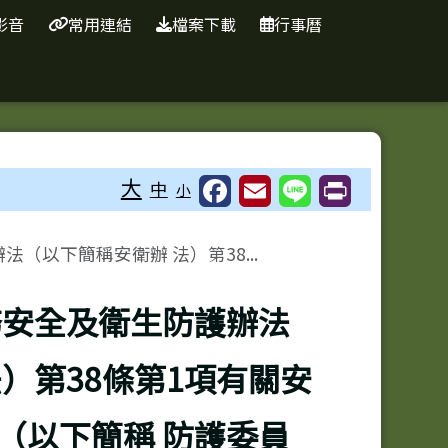
影音
常用連結
檔案下載
行事曆
⏸
大
中
小
（以下簡稱安衛辦 法）第38...
務安全及衛生防護辦法
）第38條第1項有關安
（以下簡稱 防護委員