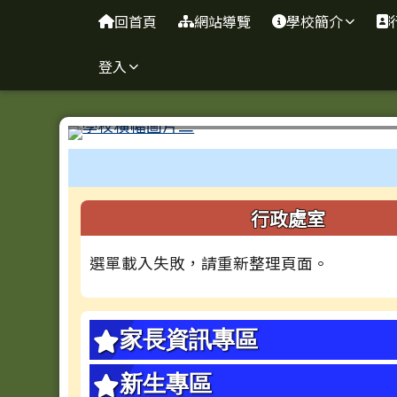
台南市忠義國小全球資訊
導覽列
跳至主內容區
回首頁
網站導覽
學校簡介
登入
工具列
頁尾區域
左邊區域內容
行政處室
選單載入失敗，請重新整理頁面。
家長資訊專區
新生專區