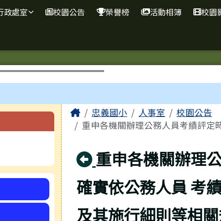
網
行政處室
校園公告
榮譽榜
活動相簿
校園
主內容區域
Home
忠義國小
人事室
校園公告
重申各機關辦理公務人員考績評定時，
回上頁
重申各機關辦理
確實依公務人員 考
及其施行細則等相關