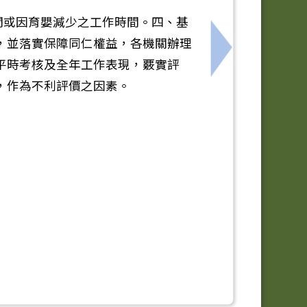
間或因育嬰減少之工作時間。四、基
，並落實保障同仁權益，各機關辦理
（下稱人事總處）修正之「行政 院與所屬中央及地方各機關
下一筆：銓敘部
平時考核及全年工作表現，覈實評
，作為不利評價之因素。