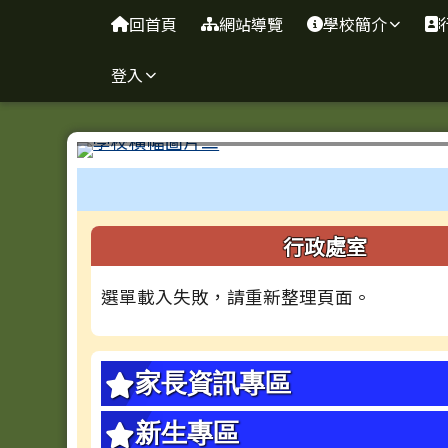
台南市忠義國小全球資訊
導覽列
跳至主內容區
回首頁
網站導覽
學校簡介
登入
工具列
頁尾區域
左邊區域內容
行政處室
選單載入失敗，請重新整理頁面。
家長資訊專區
新生專區