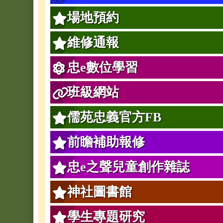
場地預約
維修通報
忠e數位學習
班級網站
儒苑忠義官方FB
前瞻補助報修
忠e之聲兒童創作雜誌
神社圖書館
學生專題研究