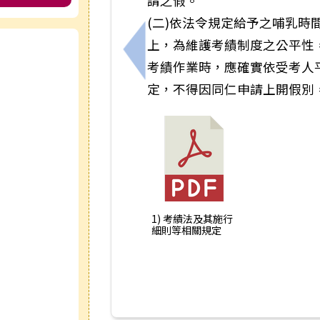
請之假。
(二)依法令規定給予之哺乳時
上，為維護考績制度之公平性
e
上一筆：轉知行政院人事行政總處
考績作業時，應確實依受考人
定，不得因同仁申請上開假別
1) 考績法及其施行
細則等相關規定