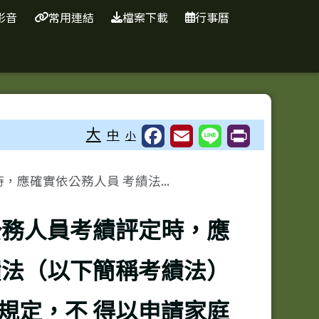
影音
常用連結
檔案下載
行事曆
⏸
大
中
小
應確實依公務人員 考績法...
公務人員考績評定時，應
績法（以下簡稱考績法）
規定，不 得以申請家庭