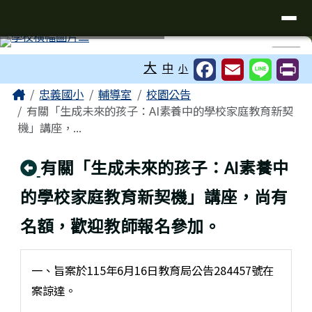
台南市忠義國小全球資訊網
導覽列
跳至主內容區
工具列
⏸
大
中
小
頁尾區域
主內容區域
Home
忠義國小
輔導室
校園公告
有關「生成未來的孩子：AI素養中的學校家庭教育新契
機」講座，...
回上頁
有關「生成未來的孩子：AI素養中
的學校家庭教育新契機」講座，尚有
名額，歡迎教師報名參加。
一、旨案於115年6月16日教育局公告284457號在
案諒達。