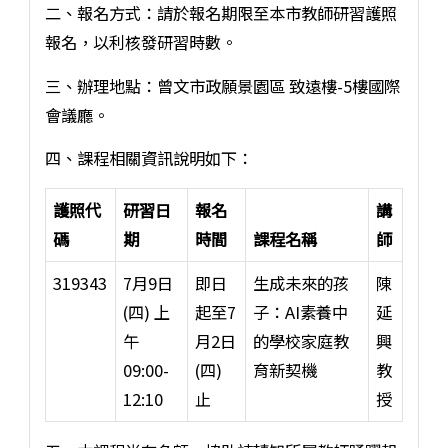
二、報名方式：請於報名期限至本市教師研習護照
報名，以利核發研習時數。
三、辦理地點：曾文市政願景園區 致遠樓-5樓國際
會議廳。
四、課程相關資訊說明如下：
護照代
研習日
報名
講
碼
期
時間
課程名稱
師
319343
7月9日
即日
生成未來的孩
陳
(四) 上
起至7
子：AI素養中
延
午
月2日
的學校家庭教
興
09:00-
(四)
育新契機
教
12:10
止
授