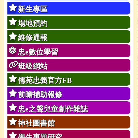
新生專區
場地預約
維修通報
忠e數位學習
班級網站
儒苑忠義官方FB
前瞻補助報修
忠e之聲兒童創作雜誌
神社圖書館
學生專題研究