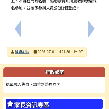
五、本課程尚有名額，協助請轉知所屬教師踴躍報
名參加，並核予參與人員公(差)假登記。
上一筆：中正高中辦理探索未來，安頓內在：掌握工
下一筆：
發布者
輔導組長
97
2026-07-01 14:21:58
發布日期
瀏覽次數
左邊區域內容
行政處室
選單載入失敗，請重新整理頁面。
家長資訊專區