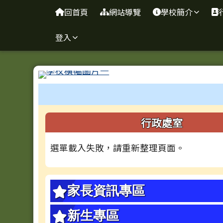
台南市忠義國小全球資訊
導覽列
跳至主內容區
回首頁
網站導覽
學校簡介
登入
工具列
頁尾區域
左邊區域內容
行政處室
選單載入失敗，請重新整理頁面。
家長資訊專區
新生專區