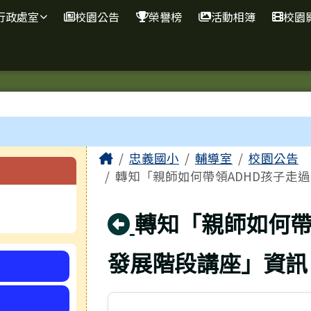
網
行政處室
校園公告
榮譽榜
活動相簿
校園
主內容區域
Home
忠義國小
輔導室
校園公告
轉知「親師如何帶領ADHD孩子走
回上頁
轉知「親師如何帶
發展階段講座」資訊