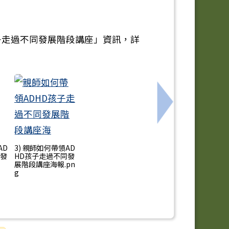
子走過不同發展階段講座」資訊，詳
校園─推動國中適性輔導工作」研習資訊，歡迎有興趣之家
下一筆：衛生局
AD
3) 親師如何帶領AD
同發
HD孩子走過不同發
展階段講座海報.pn
g