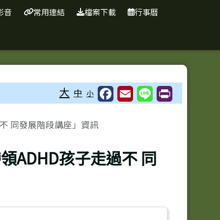
影音
常用連結
檔案下載
行事曆
⏸
大
中
小
過不 同發展階段講座」資訊
領ADHD孩子走過不 同