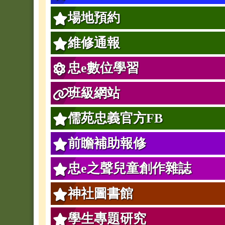
場地預約
維修通報
忠e數位學習
班級網站
儒苑忠義官方FB
前瞻補助報修
忠e之聲兒童創作雜誌
神社圖書館
學生專題研究