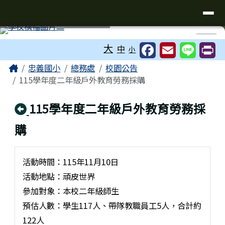
台南市忠義國小全球資訊網
導覽列
跳至主內容區
工具列
⏸
大
中
小
頁尾區域
主內容區域
Home
忠義國小
總務處
校園公告
115學年度二年級戶外教育勞務採購
回上頁
115學年度二年級戶外教育勞務採
購
活動時間：115年11月10日
活動地點：頑皮世界
參加對象：本校二年級師生
預估人數：學生117人、帶隊教職員工5人，合計約
122人