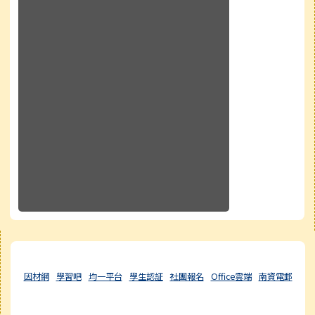
右邊區域內容
因材網
學習吧
均一平台
學生認証
社團報名
Office雲端
南資電郵