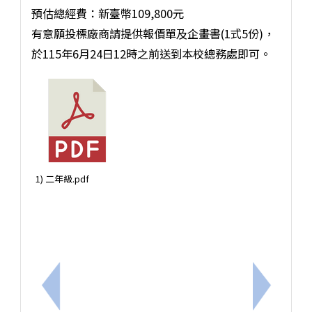
預估總經費：新臺幣109,800元
有意願投標廠商請提供報價單及企畫書(1式5份)，
於115年6月24日12時之前送到本校總務處即可。
1) 二年級.pdf
上一筆：115學年度三年級戶外教育勞務採購
下一筆：