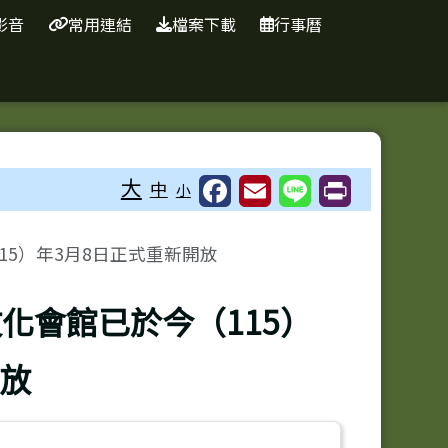
影音
常用連結
檔案下載
行事曆
⏸
大
中
小
15）年3月8日正式重新開放
化會館已於今（115）
開放