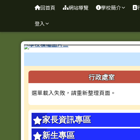
台南市忠義國小全球資訊
導覽列
跳至主內容區
回首頁
網站導覽
學校簡介
登入
工具列
頁尾區域
左邊區域內容
行政處室
選單載入失敗，請重新整理頁面。
家長資訊專區
新生專區