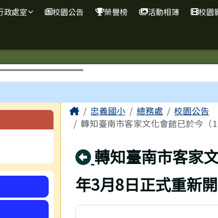
網
行政處室
校園公告
榮譽榜
活動相簿
校園
主內容區域
Home
忠義國小
總務處
校園公告
轉知臺南市客家文化會館已於今（1
回上頁
轉知臺南市客家文
年3月8日正式重新