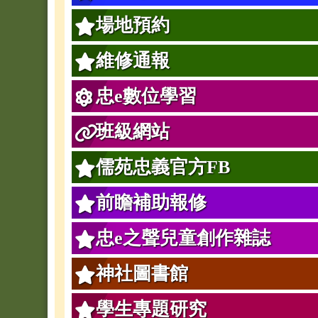
場地預約
維修通報
忠e數位學習
班級網站
儒苑忠義官方FB
前瞻補助報修
忠e之聲兒童創作雜誌
神社圖書館
學生專題研究