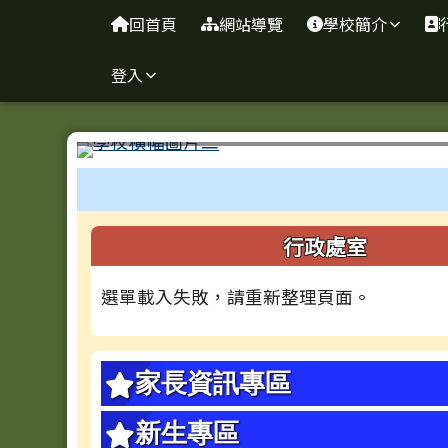
台南市忠義國小全球資訊
導覽列
跳至主內容區
回首頁
網站導覽
學校簡介
登入
工具列
頁尾區域
左邊區域內容
行政處室
選單載入失敗，請重新整理頁面。
家長資訊專區
新生專區