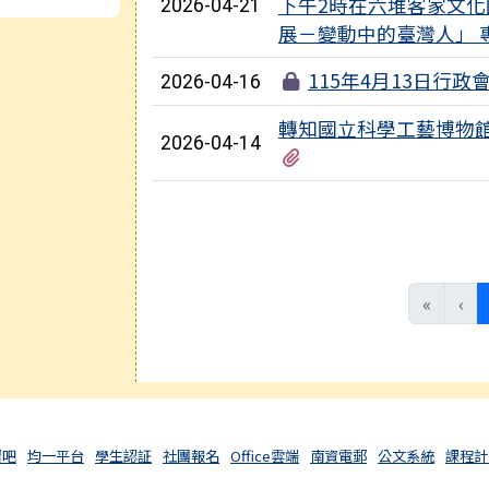
下午2時在六堆客家文
2026-04-21
展－變動中的臺灣人」 
115年4月13日行政
2026-04-16
轉知國立科學工藝博物館
2026-04-14
有2個附檔
«
‹
習吧
均一平台
學生認証
社團報名
Office雲端
南資電郵
公文系統
課程計