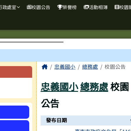
網
行政處室
校園公告
榮譽榜
活動相簿
校園
主內容區域
Home
忠義國小
總務處
校園公告
忠義國小
總務處
校園
公告
新聞列表
發布日期