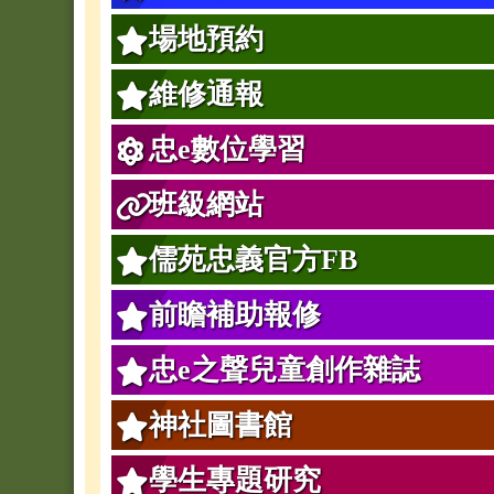
場地預約
維修通報
忠e數位學習
班級網站
儒苑忠義官方FB
前瞻補助報修
忠e之聲兒童創作雜誌
神社圖書館
學生專題研究