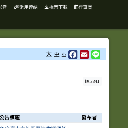
影音
常用連結
檔案下載
行事曆
⏸
大
中
小
3341
公告標題
發布者