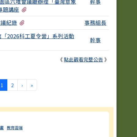
化園區六堆會議廳辦理「臺灣意象
幹事
有1個附檔
專題講座
有1個附檔
會議紀錄
事務組長
「2026科工夏令營」系列活動
幹事
《
點此觀看完整公告
》
(目前頁次)
下一頁
最後頁
1
2
›
»
畫
教育雲端