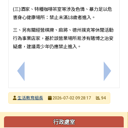
(三)酒家、特種咖啡茶室等涉及色情、暴力足以危
害身心健康場所：禁止未滿18歲者進入。
三、另有關經營棋牌、麻將、德州撲克等休閒活動
行為事業店家，基於該營業場所易涉有賭博之治安
疑慮，建議青少年仍應禁止進入。
上一筆：宣導近期高風險詐騙案例
下一筆：
發布者
生活教育組長
94
2026-07-02 09:28:17
發布日期
瀏覽次數
左邊區域內容
行政處室