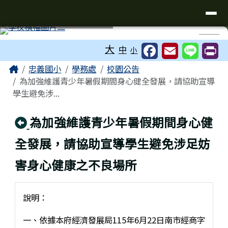
台南市忠義國小全球資訊網
導覽列
跳至主內容區
工具列
⏸
大
中
小
頁尾區域
主內容區域
Home
忠義國小
學務處
校園公告
為加強維護青少年暑假期間身心健全發展，請協助宣導
學生避免涉...
回上頁
為加強維護青少年暑假期間身心健
全發展，請協助宣導學生避免涉足妨
害身心健康之不良場所
說明：
一、依據本府經濟發展局115年6月22日南市經商字