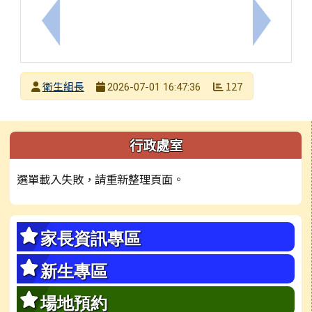
上一筆：檢送2026第五屆「關懷動物文學獎」活動
下一筆：
發布者
衛生組長
127
2026-07-01 16:47:36
發布日期
瀏覽次數
左邊區域內容
行政處室
選單載入失敗，請重新整理頁面。
家長資訊專區
新生專區
場地預約