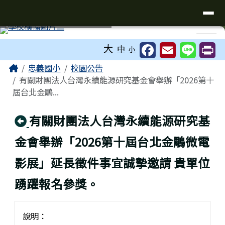
台南市忠義國小全球資訊網
導覽列
跳至主內容區
工具列
⏸
大
中
小
頁尾區域
主內容區域
Home
忠義國小
校園公告
有關財團法人台灣永續能源研究基金會舉辦「2026第十
屆台北金鵰...
回上頁
有關財團法人台灣永續能源研究基
金會舉辦「2026第十屆台北金鵰微電
影展」延長徵件事宜誠摯邀請 貴單位
踴躍報名參獎。
說明：