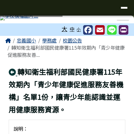
台南市忠義國小全球資訊網
導覽列
跳至主內容區
工具列
⏸
大
中
小
頁尾區域
主內容區域
Home
忠義國小
學務處
校園公告
轉知衛生福利部國民健康署115年效期內「青少年健康
促進服務友善...
回上頁
轉知衛生福利部國民健康署115年
效期內「青少年健康促進服務友善機
構」名單1份，讓青少年能認識並運
用健康服務資源。
說明：