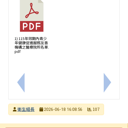
1) 115年效期內青少
年健康促進服務友善
機構之醫療院所名單.
pdf
上一筆：(急件)本局辦理115年度教職員工急救教
下一筆：
發布者
衛生組長
107
2026-06-18 16:08:56
發布日期
瀏覽次數