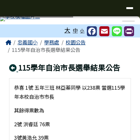
台南市忠義國小全球資訊網
導覽列
跳至主內容區
工具列
⏸
大
中
小
頁尾區域
主內容區域
Home
忠義國小
學務處
校園公告
115學年自治市長選舉結果公告
回上頁
115學年自治市長選舉結果公告
恭喜 1號 五年三班 林亞蓁同學 以238票 當選115學
年本校自治市市長
其餘得票數為
2號 洪睿廷 76票
3號黃浩允 39票