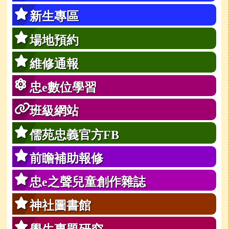
新生專區
場地預約
維修通報
忠e數位學習
班級網站
儒苑忠義官方FB
前瞻補助報修
忠e之聲兒童創作雜誌
神社圖書館