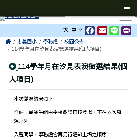
台南市忠義國小全球資訊網
導覽列
跳至主內容區
工具列
⏸
大
中
小
頁尾區域
主內容區域
Home
忠義國小
學務處
校園公告
114學年月在汐見表演徵選結果(個人項目)
回上頁
114學年月在汐見表演徵選結果(個
人項目)
本次徵選結果如下
附註：畢業生組由學校邀請直接登場，不在本次甄
選之列
入選同學，學務處會再另行通知上場之順序