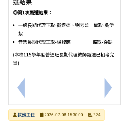
選結果
◎第1次甄選結果：
一般長期代理正取-戴煜德、劉芳普 備取-吳伊
絜
音樂長期代理正取-楊馥慈 備取-從缺
(本校115學年度普通班長期代理教師甄選已招考完
畢)
上一筆：本市布可星球訂於115年8月1日至8月12日
下一筆：
發布者
教務主任
324
2026-07-08 15:30:00
發布日期
瀏覽次數