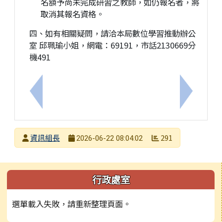
名額予尚未完成研習之教師，如仍報名者，將
取消其報名資格。
四、如有相關疑問，請洽本局數位學習推動辦公
室 邱珮瑜小姐，網電：69191，市話2130669分
機491
上一筆：忠義國小重要公告：06/26（五）停班停課
下一筆：
發布者
資訊組長
291
2026-06-22 08:04:02
發布日期
瀏覽次數
左邊區域內容
行政處室
選單載入失敗，請重新整理頁面。