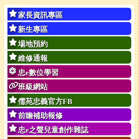
家長資訊專區
新生專區
場地預約
維修通報
忠e數位學習
班級網站
儒苑忠義官方FB
前瞻補助報修
忠e之聲兒童創作雜誌