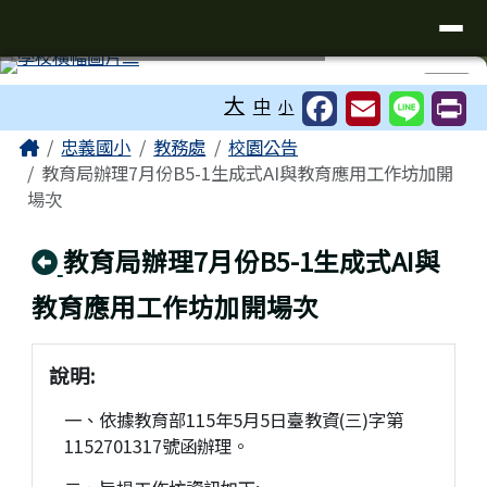
台南市忠義國小全球資訊網
導覽列
跳至主內容區
工具列
⏸
大
中
小
頁尾區域
主內容區域
Home
忠義國小
教務處
校園公告
教育局辦理7月份B5-1生成式AI與教育應用工作坊加開
場次
回上頁
教育局辦理7月份B5-1生成式AI與
教育應用工作坊加開場次
說明:
一、依據教育部115年5月5日臺教資(三)字第
1152701317號函辦理。