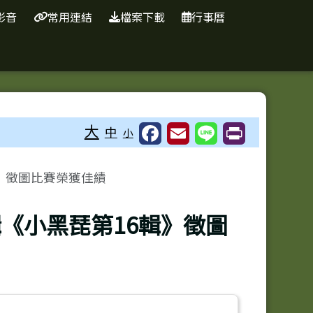
影音
常用連結
檔案下載
行事曆
⏸
大
中
小
》徵圖比賽榮獲佳績
《小黑琵第16輯》徵圖