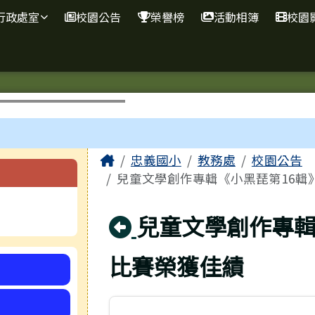
網
行政處室
校園公告
榮譽榜
活動相簿
校園
主內容區域
Home
忠義國小
教務處
校園公告
兒童文學創作專輯《小黑琵第16輯
回上頁
兒童文學創作專輯
比賽榮獲佳績