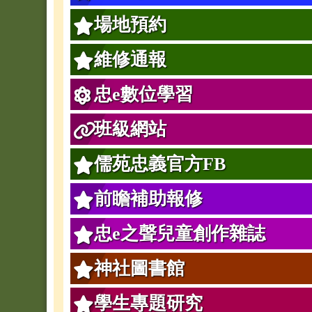
場地預約
維修通報
忠e數位學習
班級網站
儒苑忠義官方FB
前瞻補助報修
忠e之聲兒童創作雜誌
神社圖書館
學生專題研究