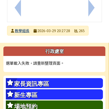
上一筆：有關本市114學年度海洋知識大挑戰活動，
下一筆：檢
發布者
教學組長
265
2026-03-29 20:27:28
發布日期
瀏覽次數
左邊區域內容
行政處室
選單載入失敗，請重新整理頁面。
家長資訊專區
新生專區
場地預約