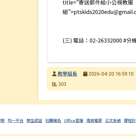
title="寄送郵件給小公視教服
組">ptskids2020edu@gmail.
(三) 電話：02-26332000 #
發布者
教學組長
2026-04-20 16:59:10
發布日期
瀏覽次數
303
習吧
均一平台
學生認証
社團報名
Office雲端
南資電郵
公文系統
課程計