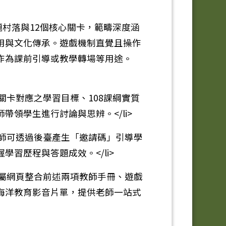
主題村落與12個核心關卡，範疇深度涵
用與文化傳承。遊戲機制直覺且操作
作為課前引導或教學轉場等用途。
各關卡對應之學習目標、108課綱實質
帶領學生進行討論與思辨。</li>
：教師可透過後臺產生「邀請碼」引導學
習歷程與答題成效。</li>
：專屬網頁整合前述兩項教師手冊、遊戲
海洋教育影音片單，提供老師一站式