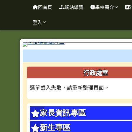
台南市忠義國小全球資訊
導覽列
跳至主內容區
回首頁
網站導覽
學校簡介
登入
工具列
頁尾區域
左邊區域內容
行政處室
選單載入失敗，請重新整理頁面。
家長資訊專區
新生專區