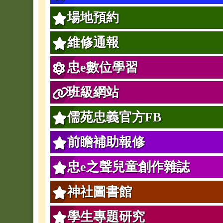
場地預約
維修通報
忠e數位學習
班級網站
儒苑忠義官方FB
前瞻補助報修
忠e之聲兒童創作雜誌
神社圖書館
學生專題研究