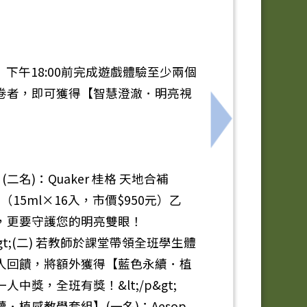
5（五）下午18:00前完成遊戲體驗至少兩個
卷者，即可獲得【智慧澄澈．明亮視
黑琵第16輯》徵圖比賽榮獲佳績
下一筆：臺南市
二名)：Quaker 桂格 天地合補
（15ml×16入，市價$950元）乙
，更要守護您的明亮雙眼！
; &lt;p&gt;(二) 若教師於課堂帶領全班學生體
人回饋，將額外獲得【藍色永續．植
中獎，全班有獎！&lt;/p&gt;
;【藍色永續．植感教學套組】(一名)：Aesop