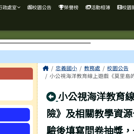
網
行政處室
校園公告
榮譽榜
活動相簿
校園
主內容區域
Home
忠義國小
教務處
校園公告
小公視海洋教育線上遊戲《莫里島的
回上頁
小公視海洋教育
險》及相關教學資源
驗後填寫問卷抽獎，