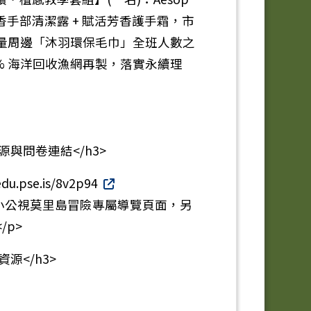
手部清潔露 + 賦活芳香護手霜，市
公視限量周邊「沐羽環保毛巾」全班人數之
0% 海洋回收漁網再製，落實永續理
源與問卷連結</h3>
edu.pse.is/8v2p94
le="前往小公視莫里島冒險專屬導覽頁面，另
/p>
源</h3>