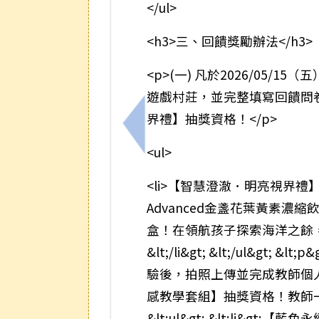
</ul>
<h3>三、回饋獎勵辦法</h3>
<p>(一) 凡於2026/05/1
遊戲村莊，並完整填寫回饋問
界禮】抽獎資格！</p>
上一筆：兒童文學創作專輯《小
<ul>
<li>【智慧澄澈．明亮視界禮】(
Advanced金盞花葉黃素濃縮飲
盒！在領航孩子探索海洋之餘
&lt;/li&gt; &lt;/ul&gt
驗後，拍照上傳並完成教師個
感教學套組】抽獎資格！教師一人
&lt;ul&gt; &lt;li&gt