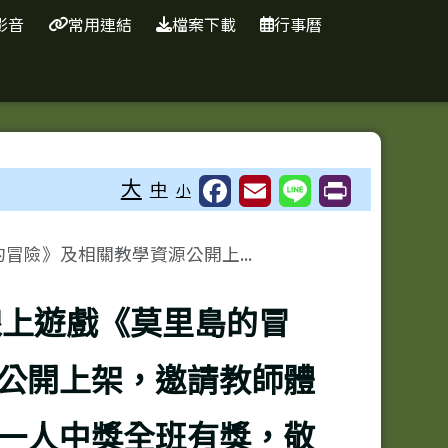
影音
常用連結
檔案下載
行事曆
⏸
大
中
小
冒險》及相關教學資源公開上...
線上遊戲《莫里島的冒
公開上架，邀請教師體
一人中獎全班有獎，敬