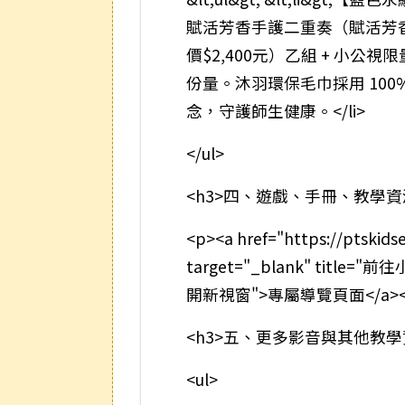
賦活芳香手護二重奏（賦活芳香
價$2,400元）乙組 + 小
份量。沐羽環保毛巾採用 10
念，守護師生健康。</li>
</ul>
<h3>四、遊戲、手冊、教學資
<p><a href="https://ptskids
target="_blank" tit
開新視窗">專屬導覽頁面</a><
<h3>五、更多影音與其他教學資
<ul>