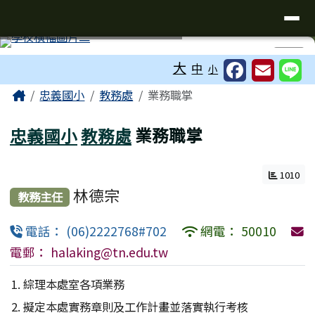
台南市忠義國小全球資訊網
導覽列
跳至主內容區
工具列
⏸
大
中
小
頁尾區域
主內容區域
Home
忠義國小
教務處
業務職掌
忠義國小
教務處
業務職掌
1010
林德宗
教務主任
電話： (06)2222768#702
網電： 50010
電郵： halaking@tn.edu.tw
綜理本處室各項業務
擬定本處實務章則及工作計畫並落實執行考核