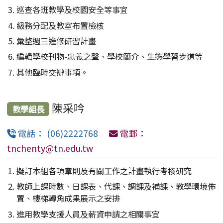
巡查各班教學及校園安全等事宜
級務分配及教室布置檢核
彙整週三進修研習計畫
編輯學校刊物-忠義之聲、學校簡介、生態學習步道等
其他臨時交辦事項。
陳采吟
教學組長
電話： (06)2222768
電郵：
tnchenty@tn.edu.tw
擬訂本組各項章則及有關工作之計畫執行考核研究
教師上課時數、日課表、代課、調課及補課、教學環境佈
置、樓梯轉角成果展示之安排
進用教學支援人員及薪資申請之相關事宜