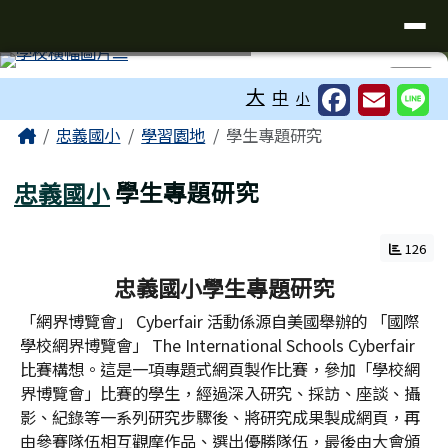
台南市忠義國小全球資訊網
導覽列
跳至主內容區
工具列
⏸
大
中
小
頁尾區域
主內容區域
Home
忠義國小
學習園地
學生專題研究
忠義國小
學生專題研究
126
忠義國小學生專題研究
「網界博覽會」 Cyberfair 活動係源自美國舉辦的 「國際
學校網界博覽會」 The International Schools Cyberfair
比賽構想。這是一項專題式網頁製作比賽，參加「學校網
界博覽會」比賽的學生，經過深入研究、採訪、座談、攝
影、紀錄等一系列研究步驟後、將研究成果製成網頁，再
由參賽隊伍相互觀摩作品、選出優勝隊伍，最後由大會頒